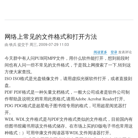
网络上常见的文件格式和打开方法
由
铁兵
提交于
周三, 2009-07-29 11:03
关
阅读更多
登录
发表评论
于
今天群中有人问PUB同MPP文件，用什么软件能打开，想到前段时
网
间也有人问一些不常见的文件格式，于是我上网搜索了一下,转到这
络
方便大家查找。
上
常
ISO ISO格式是光盘镜像文件，请用虚拟光驱软件打开，或者直接刻
见
盘。
的
PDF PDF格式是一种矢量文档格式，一般大公司或者是软件公司制
文
作帮助及说明文档常用此类格式,请用Adobe Acrobat Reader打开。
件
格
PDG PDG格式是超星电子图书馆专用的格式，可用超星阅览器打
式
开。
和
WDL WDL文件格式是与PDF文件格式类似的文件格式，目前国内有
打
开
些图书馆藏书用该文件格式储存。在市场上买的D版电子书也常用这
方
种格式：）可用华康文件阅读器等WDL文件阅读器打开。
法