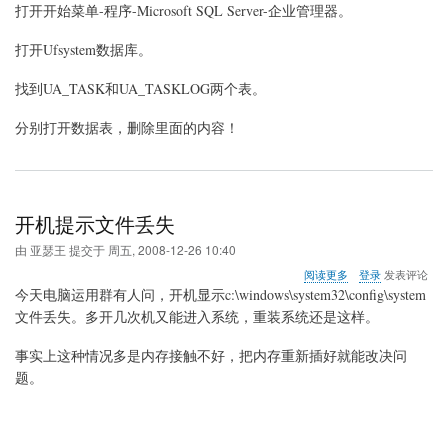
于
打开开始菜单-程序-Microsoft SQL Server-企业管理器。
手
动
打开Ufsystem数据库。
清
除
找到UA_TASK和UA_TASKLOG两个表。
用
友
U8
分别打开数据表，删除里面的内容！
异
常
任
务
开机提示文件丢失
由
亚瑟王
提交于
周五, 2008-12-26 10:40
关
阅读更多
登录
发表评论
于
今天电脑运用群有人问，开机显示c:\windows\system32\config\system
开
文件丢失。多开几次机又能进入系统，重装系统还是这样。
机
提
事实上这种情况多是内存接触不好，把内存重新插好就能改决问
示
文
题。
件
丢
失