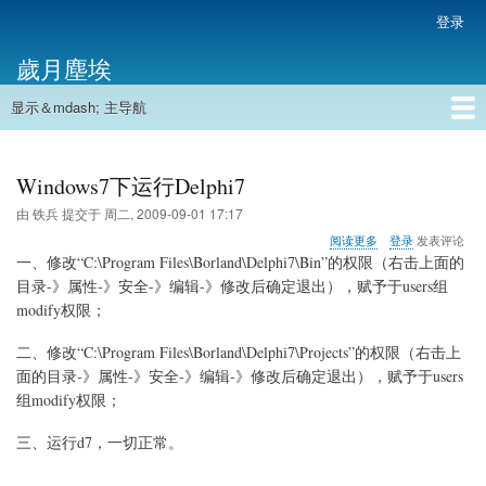
跳
登录
用
转
户
歲月塵埃
到
帐
主
户
显示＆mdash; 主导航
要
主
菜
内
导
容
首页
单
航
Windows7下运行Delphi7
由
铁兵
提交于
周二, 2009-09-01 17:17
关
阅读更多
登录
发表评论
于
一、修改“C:\Program Files\Borland\Delphi7\Bin”的权限（右击上面的
Windows7
目录-》属性-》安全-》编辑-》修改后确定退出），赋予于users组
下
modify权限；
运
行
Delphi7
二、修改“C:\Program Files\Borland\Delphi7\Projects”的权限（右击上
面的目录-》属性-》安全-》编辑-》修改后确定退出），赋予于users
组modify权限；
三、运行d7，一切正常。