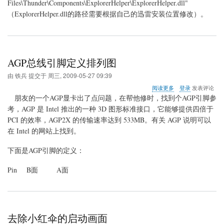
Files\Thunder\Components\ExplorerHelper\ExplorerHelper.dll"
色
版
（ExplorerHelper.dll的路径需要根据自己的迅雷安装位置修改）。
迅
雷
AGP总线引脚定义排列图
由
铁兵
提交于
周三, 2009-05-27 09:39
关
阅读更多
登录
发表评论
于
朋友的一个AGP显卡出了点问题，在帮他修时，找到个AGP引脚参
AGP
考，AGP 是 Intel 推出的一种 3D 图形标准接口，它能够提供四倍于
总
PCI 的效率，AGP2X 的传输速率达到 533MB。有关 AGP 说明可以
线
引
在 Intel 的网站上找到。
脚
定
下面是AGP引脚的定义：
义
排
Pin B面 A面
列
图
去除小红伞的启动画面