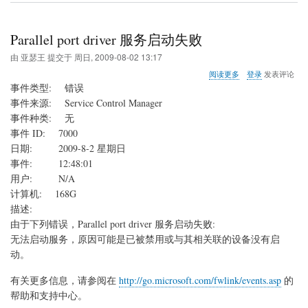
Parallel port driver 服务启动失败
由
亚瑟王
提交于
周日, 2009-08-02 13:17
关
阅读更多
登录
发表评论
于
事件类型: 错误
Parallel
事件来源: Service Control Manager
port
事件种类: 无
driver
服
事件 ID: 7000
务
日期: 2009-8-2 星期日
启
事件: 12:48:01
动
用户: N/A
失
败
计算机: 168G
描述:
由于下列错误，Parallel port driver 服务启动失败:
无法启动服务，原因可能是已被禁用或与其相关联的设备没有启
动。
有关更多信息，请参阅在
http://go.microsoft.com/fwlink/events.asp
的
帮助和支持中心。