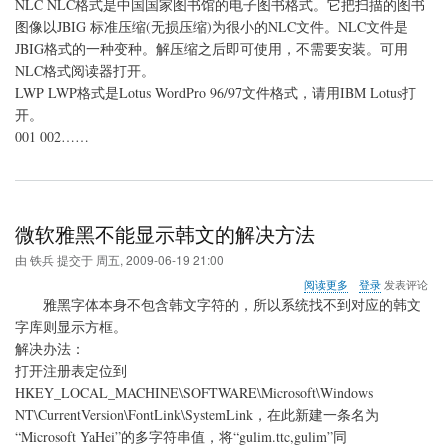
NLC NLC格式是中国国家图书馆的电子图书格式。它把扫描的图书
图像以JBIG 标准压缩(无损压缩)为很小的NLC文件。NLC文件是
JBIG格式的一种变种。解压缩之后即可使用，不需要安装。可用
NLC格式阅读器打开。
LWP LWP格式是Lotus WordPro 96/97文件格式，请用IBM Lotus打
开。
001 002……
微软雅黑不能显示韩文的解决方法
由
铁兵
提交于
周五, 2009-06-19 21:00
关
阅读更多
登录
发表评论
于
雅黑字体本身不包含韩文字符的，所以系统找不到对应的韩文
微
字库则显示方框。
软
解决办法：
雅
黑
打开注册表定位到
不
HKEY_LOCAL_MACHINE\SOFTWARE\Microsoft\Windows
能
NT\CurrentVersion\FontLink\SystemLink，在此新建一条名为
显
“Microsoft YaHei”的多字符串值，将“gulim.ttc,gulim”同
示