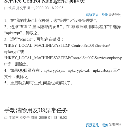
Service Control Manager错误解决
由
铁兵
提交于
周一, 2009-03-16 22:05
关
阅读更多
登录
发表评论
于
1、在“我的电脑”上点右键，选“管理”->“设备管理器”。
Service
2、选择“查看”/“显示隐藏的设备”，在“非即插即用驱动程序”中选择
Control
“npkcrypt”，卸载之。
Manager
错
3、运行“regedit”，可能存在键项：
误
“HKEY_LOCAL_MACHINE\SYSTEM\ ControlSet001\Services\
解
npkcrypt”或
决
“HKEY_LOCAL_MACHINE\SYSTEM\ControlSet002\Services\npkcryp
t”等，删除之。
4、如果QQ目录存在：npkcrypt.sys、npkcrypt.vxd、npkcusb.sys 三个
文件，删除之。
5、重启动后即可生效,问题也就解决了。
手动清除用友U8异常任务
由
亚瑟王
提交于
周日, 2009-01-18 16:02
关
阅读更多
登录
发表评论