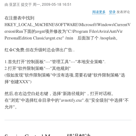
由
亚瑟王
提交于
周一, 2009-05-18 16:51
关
阅读更多
登录
发表评论
于
在注册表中找到
去
HKEY_LOCAL_MACHINE\SOFTWARE\Microsoft\Windows\CurrentV
除
ersion\Run下面的avgnt项并修改为"C:\Program Files\Avira\AntiVir
小
红
PersonalEdition Classic\avgnt.exe" /min 后面加了个 /nosplash。
伞
的
红伞C免费,但在升级时总会弹出广告..
启
动
1.首先打开"控制面板"---"管理工具"---"本地安全策略".
画
2.打开"软件限制策略"---"其他规则"
面
(假如发现"软件限制策略"中没有选项,需要右键"软件限制策略"选
择"创建XXX")
然后,在右边空白处右键，选择"新路径规则"，打开对话框。
在"浏览"中选择红伞目录中的"avnotify.exe".在"安全级别"中选择"不
允许"。