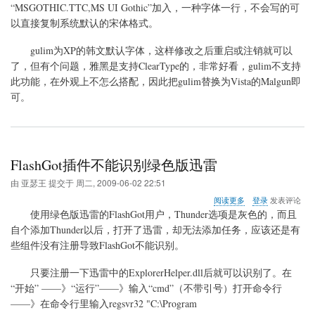
韩
“MSGOTHIC.TTC,MS UI Gothic”加入，一种字体一行，不会写的可
文
以直接复制系统默认的宋体格式。
的
解
gulim为XP的韩文默认字体，这样修改之后重启或注销就可以
决
方
了，但有个问题，雅黑是支持ClearType的，非常好看，gulim不支持
法
此功能，在外观上不怎么搭配，因此把gulim替换为Vista的Malgun即
可。
FlashGot插件不能识别绿色版迅雷
由
亚瑟王
提交于
周二, 2009-06-02 22:51
关
阅读更多
登录
发表评论
于
使用绿色版迅雷的FlashGot用户，Thunder选项是灰色的，而且
FlashGot
自个添加Thunder以后，打开了迅雷，却无法添加任务，
应该还是有
插
些组件没有注册导致FlashGot不能识别。
件
不
能
只要注册一下迅雷中的ExplorerHelper.dll后就可以识别了。在
识
“开始” ——》“运行”——》输入“cmd”（不带引号）打开命令行
别
——》在命令行里输入regsvr32 "C:\Program
绿