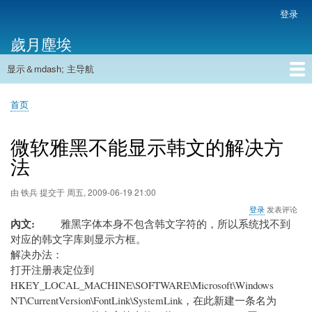
跳
登录
用
转
户
歲月塵埃
到
帐
主
户
显示＆mdash; 主导航
要
主
菜
内
导
容
首页
单
首页
航
面
包
微软雅黑不能显示韩文的解决方
屑
法
由
铁兵
提交于
周五, 2009-06-19 21:00
登录
发表评论
內文
雅黑字体本身不包含韩文字符的，所以系统找不到
对应的韩文字库则显示方框。
解决办法：
打开注册表定位到
HKEY_LOCAL_MACHINE\SOFTWARE\Microsoft\Windows
NT\CurrentVersion\FontLink\SystemLink，在此新建一条名为