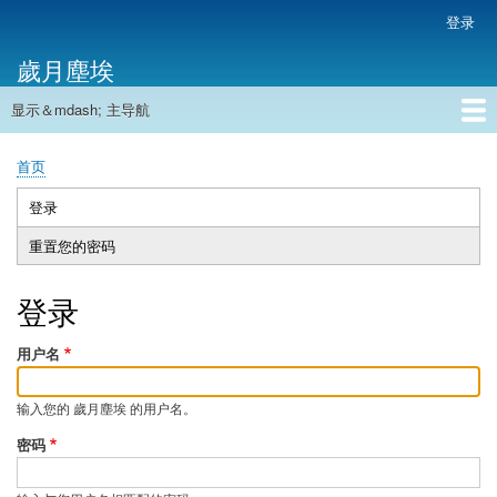
跳
登录
用
转
户
歲月塵埃
到
帐
主
户
显示＆mdash; 主导航
要
主
菜
内
导
容
首页
单
首页
航
面
包
登录
（活
主
屑
动
重置您的密码
标
标
签
签）
登录
用户名
输入您的 歲月塵埃 的用户名。
密码