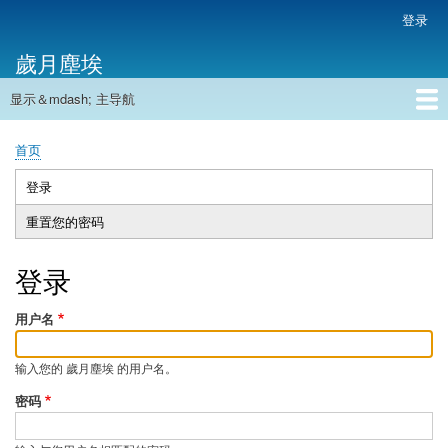
跳
登录
用
转
户
歲月塵埃
到
帐
主
户
显示＆mdash; 主导航
要
主
菜
内
导
容
首页
单
首页
航
面
包
登录
（活
主
屑
动
重置您的密码
标
标
签
签）
登录
用户名
输入您的 歲月塵埃 的用户名。
密码