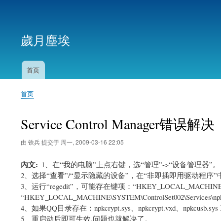
用
户
歲月塵埃
帐
户
菜
首页
主
单
导
首页
航
面
包
Service Control Manager错误解决
屑
由
铁兵
提交于
周一, 2009-03-16 22:05
內文
1、在“我的电脑”上点右键，选“管理”->“设备管理器”。
2、选择“查看”/“显示隐藏的设备”，在“非即插即用驱动程序”中选择
3、运行“regedit”，可能存在键项：“HKEY_LOCAL_MACHINE\SYSTEM\
“HKEY_LOCAL_MACHINE\SYSTEM\ControlSet002\Services
4、如果QQ目录存在：npkcrypt.sys、npkcrypt.vxd、npkcus
5、重启动后即可生效,问题也就解决了。