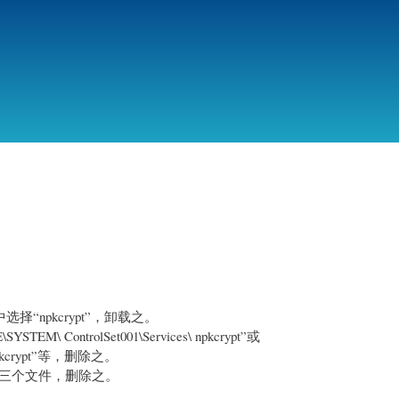
跳
转
到
主
要
内
容
“npkcrypt”，卸载之。
 ControlSet001\Services\ npkcrypt”或
\npkcrypt”等，删除之。
b.sys 三个文件，删除之。