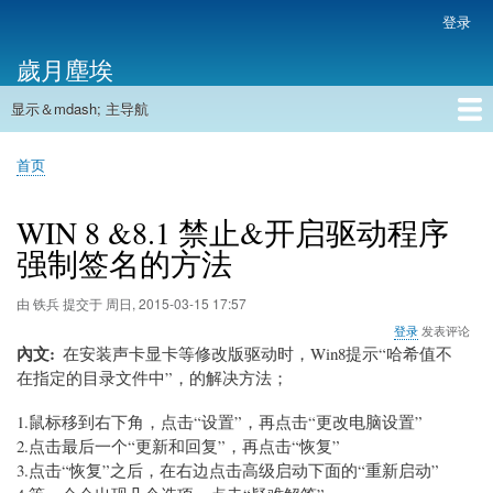
跳
登录
用
转
户
歲月塵埃
到
帐
主
户
显示＆mdash; 主导航
要
主
菜
内
导
容
首页
单
首页
航
面
包
WIN 8 &8.1 禁止&开启驱动程序
屑
强制签名的方法
由
铁兵
提交于
周日, 2015-03-15 17:57
登录
发表评论
內文
在安装声卡显卡等修改版驱动时，Win8提示“哈希值不
在指定的目录文件中”，的解决方法；
1.鼠标移到右下角，点击“设置”，再点击“更改电脑设置”
2.点击最后一个“更新和回复”，再点击“恢复”
3.点击“恢复”之后，在右边点击高级启动下面的“重新启动”