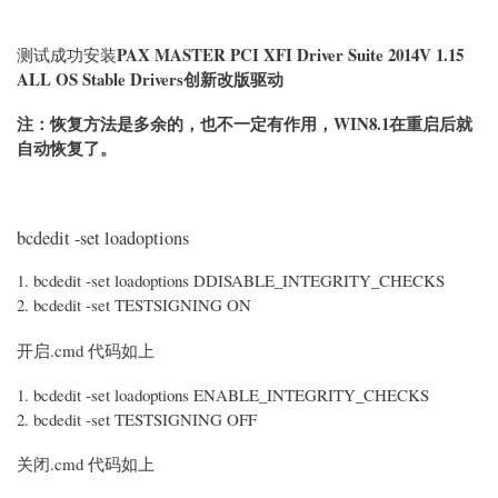
PAX MASTER PCI XFI Driver Suite 2014V 1.15
测试成功安装
ALL OS Stable Drivers创新改版驱动
注：恢复方法是多余的，也不一定有作用，WIN8.1在重启后就
自动恢复了。
bcdedit -set loadoptions
bcdedit -set loadoptions DDISABLE_INTEGRITY_CHECKS
bcdedit -set TESTSIGNING ON
开启.cmd 代码如上
bcdedit -set loadoptions ENABLE_INTEGRITY_CHECKS
bcdedit -set TESTSIGNING OFF
关闭.cmd 代码如上