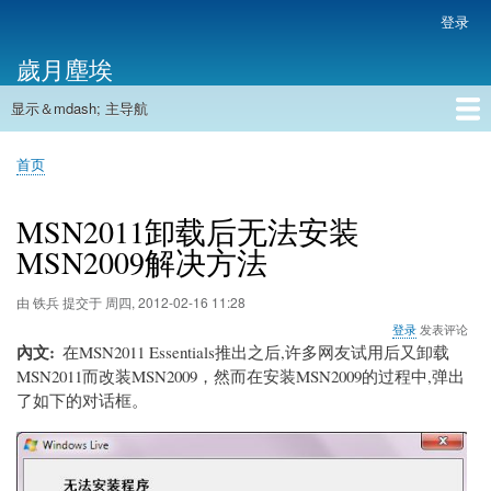
跳
登录
用
转
户
歲月塵埃
到
帐
主
户
显示＆mdash; 主导航
要
主
菜
内
导
容
首页
单
首页
航
面
包
MSN2011卸载后无法安装
屑
MSN2009解决方法
由
铁兵
提交于
周四, 2012-02-16 11:28
登录
发表评论
內文
在MSN2011 Essentials推出之后,许多网友试用后又卸载
MSN2011而改装MSN2009，然而在安装MSN2009的过程中,弹出
了如下的对话框。