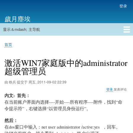
跳
登录
用
转
户
歲月塵埃
到
帐
主
户
显示＆mdash; 主导航
要
主
菜
内
导
容
首页
单
首页
航
面
包
激活WIN7家庭版中的administrator
屑
超级管理员
由
铁兵
提交于
周五, 2011-09-02 22:39
登录
发表评论
內文
首先：
在当前账户界面内选择----开始----所有程序----附件，找到“命
令提示符”，右键选择“以管理员身份运行”。
然后：
在dos窗口中输入：net user administrator /active:yes ，回车。