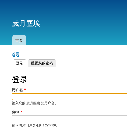
用
户
歲月塵埃
帐
户
菜
首页
主
单
导
首页
航
面
登录
（活动标签）
重置您的密码
包
主
屑
标
登录
签
用户名
输入您的 歲月塵埃 的用户名。
密码
输入与您用户名相匹配的密码。