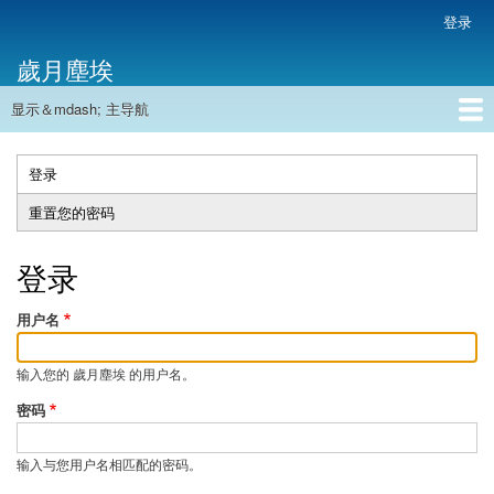
跳
登录
用
转
户
歲月塵埃
到
帐
主
户
显示＆mdash; 主导航
要
主
菜
内
导
容
首页
单
航
登录
（活
主
动
重置您的密码
标
标
签
签）
登录
用户名
输入您的 歲月塵埃 的用户名。
密码
输入与您用户名相匹配的密码。