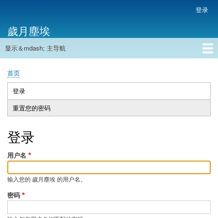
跳
登录
用
转
户
歲月塵埃
到
帐
主
户
显示＆mdash; 主导航
要
主
菜
内
导
容
首页
单
首页
航
面
包
登录
（活
主
屑
动
重置您的密码
标
标
签
签）
登录
用户名
输入您的 歲月塵埃 的用户名。
密码