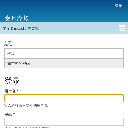
跳
登录
用
转
户
歲月塵埃
到
帐
主
户
显示＆mdash; 主导航
要
主
菜
内
导
容
首页
单
首页
航
面
包
登录
（活
主
屑
动
重置您的密码
标
标
签
签）
登录
用户名
输入您的 歲月塵埃 的用户名。
密码