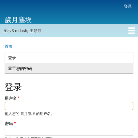
跳
登录
用
转
户
歲月塵埃
到
帐
主
户
显示＆mdash; 主导航
要
主
菜
内
导
容
首页
单
首页
航
面
包
登录
（活
主
屑
动
重置您的密码
标
标
签
签）
登录
用户名
输入您的 歲月塵埃 的用户名。
密码